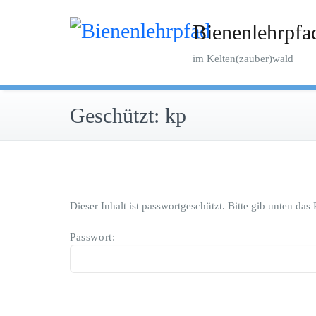
Zum
Inhalt
Bienenlehrpfa
springen
im Kelten(zauber)wald
Geschützt: kp
Dieser Inhalt ist passwortgeschützt. Bitte gib unten da
Passwort: